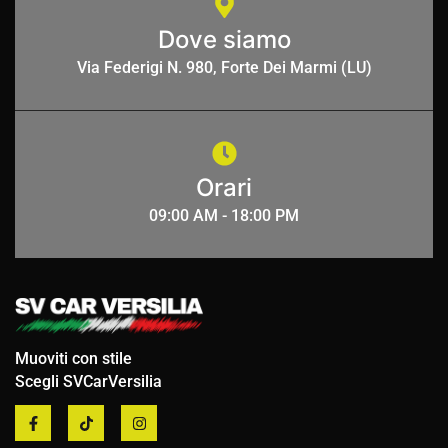
Dove siamo
Via Federigi N. 980, Forte Dei Marmi (LU)
Orari
09:00 AM - 18:00 PM
Muoviti con stile
Scegli SVCarVersilia