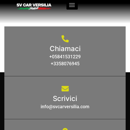
Anno
Immatricolazione:
Chiamaci
09-2016
+05841531229
+3358076945
Scrivici
info@svcarversilia.com