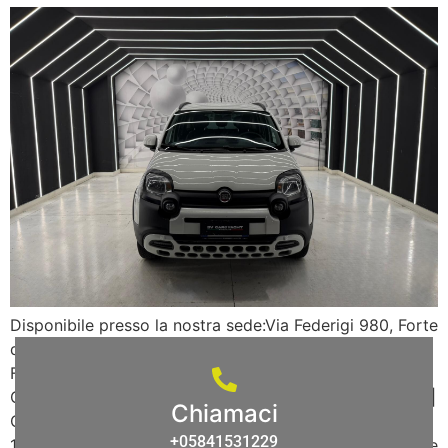
Disponibile presso la nostra sede:Via Federigi 980, Forte
dei Marmi (LU) SV CAR VERSILIA propone in vendita:
FIAT PANDA CROSS 4X4 1.3 MTJ (MOTORE NUOVO
CON FATTURA) Anno: 10/2016 Cilindrata: 1.300 KW: 59 |
Chiamaci
CV: 80 Carburante: DIESEL Cambio: MANUALE KM:
+05841531229
1000 SV CAR VERSILIA Pronta consegna, visibile in sede