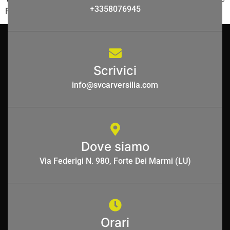
+3358076945
Finanziamenti disponibili anche con contratti […]
Scrivici
info@svcarversilia.com
Dove siamo
Via Federigi N. 980, Forte Dei Marmi (LU)
Orari