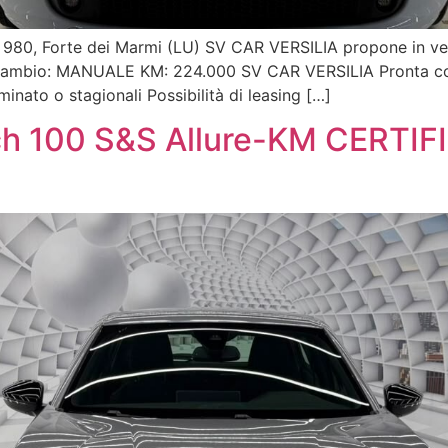
gi 980, Forte dei Marmi (LU) SV CAR VERSILIA propone in ve
Cambio: MANUALE KM: 224.000 SV CAR VERSILIA Pronta cons
inato o stagionali Possibilità di leasing […]
ch 100 S&S Allure-KM CERTI