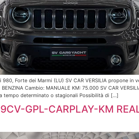
rigi 980, Forte dei Marmi (LU) SV CAR VERSILIA propone i
nte: BENZINA Cambio: MANUALE KM: 75.000 SV CAR VERSILIA 
a tempo determinato o stagionali Possibilità di […]
 69CV-GPL-CARPLAY-KM REA