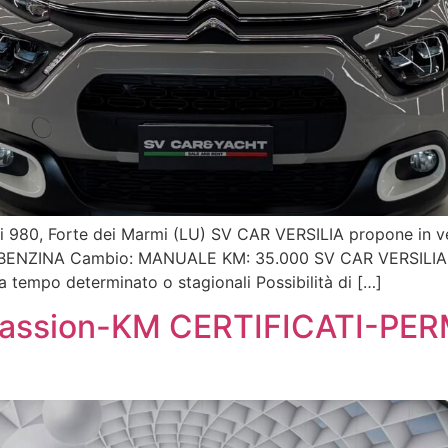
rigi 980, Forte dei Marmi (LU) SV CAR VERSILIA propone in
e: BENZINA Cambio: MANUALE KM: 35.000 SV CAR VERSILIA P
a tempo determinato o stagionali Possibilità di […]
 Passion-KM CERTIFICATI-PE