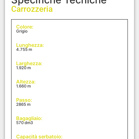
Carrozzeria
Colore:
Grigio
Lunghezza:
4.755 m
Larghezza:
1.920 m
Altezza:
1.660 m
Passo:
2865 m
Bagagliaio:
570 dm3
Capacità serbatoio: