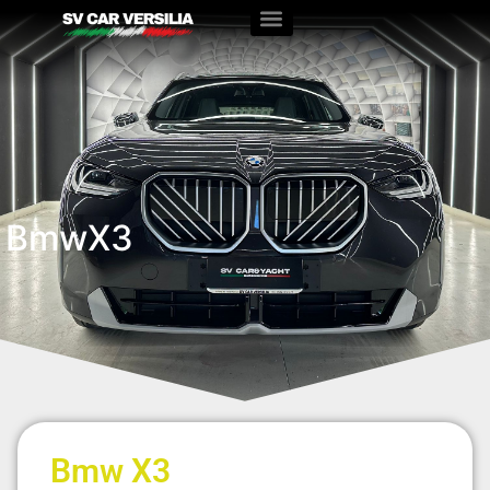
Bmw
X3
Bmw X3