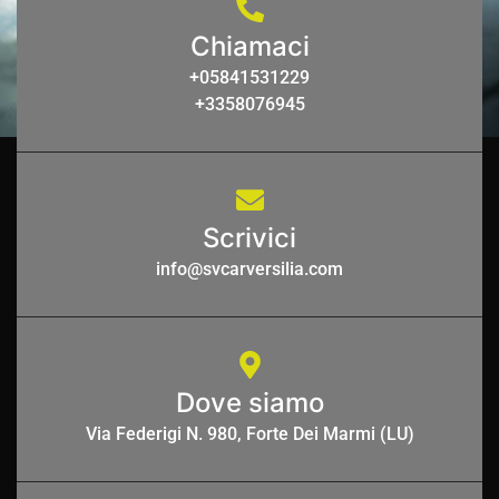
Chiamaci
+05841531229
+3358076945
Scrivici
info@svcarversilia.com
Dove siamo
Via Federigi N. 980, Forte Dei Marmi (LU)