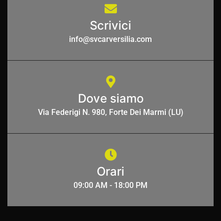
Scrivici
info@svcarversilia.com
Dove siamo
Via Federigi N. 980, Forte Dei Marmi (LU)
Orari
09:00 AM - 18:00 PM