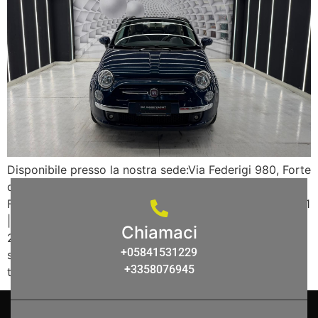
Disponibile presso la nostra sede:Via Federigi 980, Forte
dei Marmi (LU) SV CAR VERSILIA propone in vendita:
FIAT 500 CABRIO Anno: 12/2014 Cilindrata: 1.200 KW: 51
| CV: 69 Carburante: BENZINA Cambio: MANUALE KM:
Chiamaci
213.000 SV CAR VERSILIA Pronta consegna, visibile in
+05841531229
sede Finanziamenti disponibili anche con contratti a
+3358076945
tempo determinato o stagionali Possibilità di […]